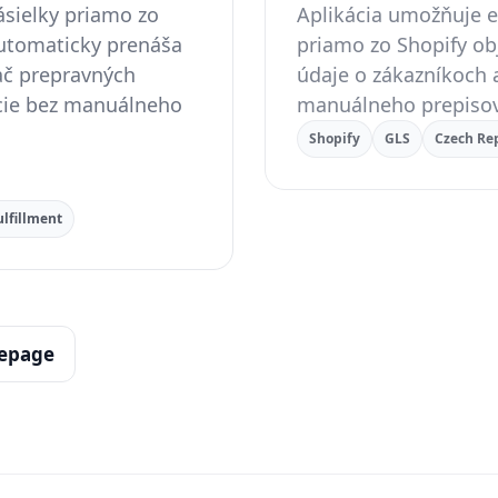
sielky priamo zo
Aplikácia umožňuje e
automaticky prenáša
priamo zo Shopify o
ač prepravných
údaje o zákazníkoch a
ície bez manuálneho
manuálneho prepisov
Shopify
GLS
Czech Re
ulfillment
epage