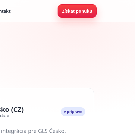
ntakt
Získať ponuku
ko (CZ)
v príprave
rácia
 integrácia pre GLS Česko.