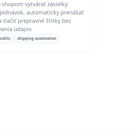
‑shopom vytvárať zásielky
bjednávok, automaticky prenášať
 tlačiť prepravné štítky bez
ania údajov.
public
shipping automation