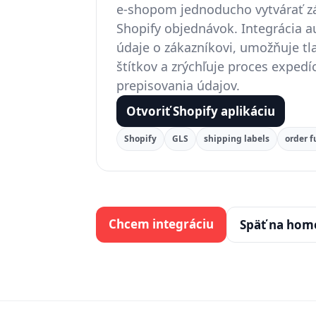
e-shopom jednoducho vytvárať zá
Shopify objednávok. Integrácia 
údaje o zákazníkovi, umožňuje tl
štítkov a zrýchľuje proces exped
prepisovania údajov.
Otvoriť Shopify aplikáciu
Shopify
GLS
shipping labels
order f
Chcem integráciu
Späť na hom