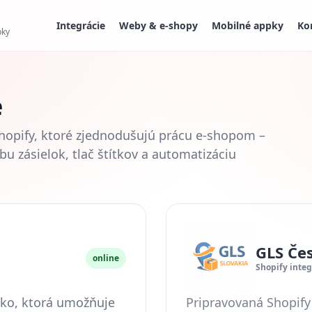
Integrácie
Weby & e‑shopy
Mobilné appky
Ko
pky
e
Shopify, ktoré zjednodušujú prácu e‑shopom –
u zásielok, tlač štítkov a automatizáciu
GLS Čes
online
Shopify integ
sko, ktorá umožňuje
Pripravovaná Shopify